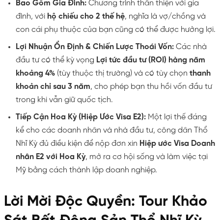
Bao Gồm Gia Đình:
Chương trình thân thiện với gia
đình, với
hộ chiếu cho 2 thế hệ
, nghĩa là vợ/chồng và
con cái phụ thuộc của bạn cũng có thể được hưởng lợi.
Lợi Nhuận Ổn Định & Chiến Lược Thoái Vốn:
Các nhà
đầu tư có thể kỳ vọng
Lợi tức đầu tư (ROI) hàng năm
khoảng 4%
(tùy thuộc thị trường) và có tùy chọn
thanh
khoản chỉ sau 3 năm
, cho phép bạn thu hồi vốn đầu tư
trong khi vẫn giữ quốc tịch.
Tiếp Cận Hoa Kỳ (Hiệp Ước Visa E2):
Một lợi thế đáng
kể cho các doanh nhân và nhà đầu tư, công dân Thổ
Nhĩ Kỳ đủ điều kiện để nộp đơn xin
Hiệp ước Visa Doanh
nhân E2 với Hoa Kỳ
, mở ra cơ hội sống và làm việc tại
Mỹ bằng cách thành lập doanh nghiệp.
Lời Mời Độc Quyền: Tour Khảo