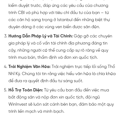
kiểm duyệt trước, đáp ứng các yêu cầu của chương
trình CBI và phù hợp với tiêu chí đầu tư của bạn – từ
các căn hộ sang trọng ở Istanbul đến những biệt thự
duyên dáng ở các vùng ven biển được săn đón.
Hướng Dẫn Pháp Lý và Tài Chính:
Gặp gỡ các chuyên
gia pháp lý và cố vấn tài chính địa phương đáng tin
cậy, những người có thể cung cấp sự rõ ràng về quy
trình mua bán, thẩm định và đơn xin quốc tịch.
Trải Nghiệm Văn Hóa:
Trải nghiệm trực tiếp lối sống Thổ
Nhĩ Kỳ. Chúng tôi tin rằng việc hiểu văn hóa là chìa khóa
để đưa ra quyết định đầu tư sáng suốt.
Hỗ Trợ Toàn Diện:
Từ yêu cầu ban đầu đến việc mua
bất động sản và nộp đơn xin quốc tịch, đội ngũ
WinInvest sẽ luôn sát cánh bên bạn, đảm bảo một quy
trình liền mạch và minh bạch.