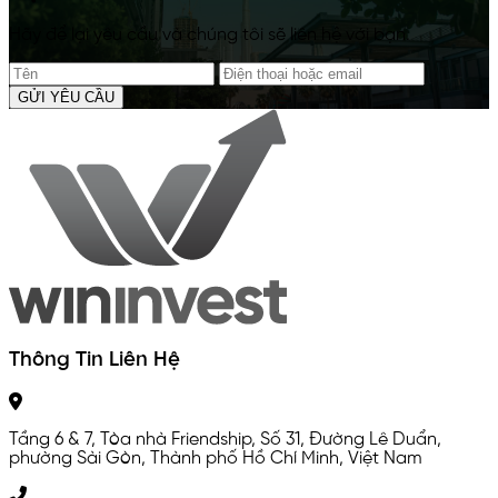
Hãy để lại yêu cầu và chúng tôi sẽ liên hệ với bạn.
GỬI YÊU CẦU
Thông Tin Liên Hệ
Tầng 6 & 7, Tòa nhà Friendship, Số 31, Đường Lê Duẩn,
phường Sài Gòn, Thành phố Hồ Chí Minh, Việt Nam