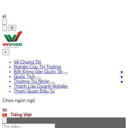
en
vi
☰
×
Về Chúng Tôi
Nghiên Cứu Thị Trường
Bất Động Sản Quốc Tế
Quốc Tịch
Thường Trú Nhân
Thành Lập Doanh Nghiệp
Tham Quan Đầu Tư
Chọn ngôn ngữ
English
Tiếng Việt