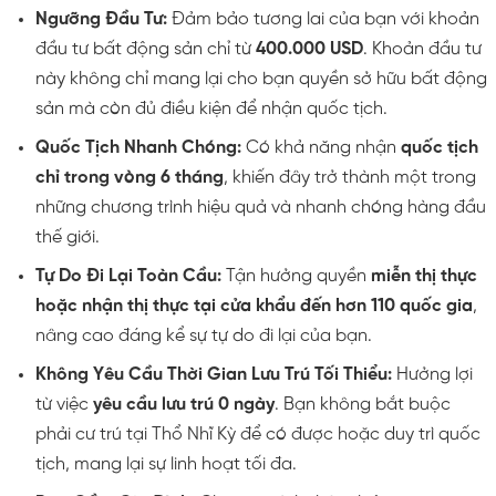
Ngưỡng Đầu Tư:
Đảm bảo tương lai của bạn với khoản
đầu tư bất động sản chỉ từ
400.000 USD
. Khoản đầu tư
này không chỉ mang lại cho bạn quyền sở hữu bất động
sản mà còn đủ điều kiện để nhận quốc tịch.
Quốc Tịch Nhanh Chóng:
Có khả năng nhận
quốc tịch
chỉ trong vòng 6 tháng
, khiến đây trở thành một trong
những chương trình hiệu quả và nhanh chóng hàng đầu
thế giới.
Tự Do Đi Lại Toàn Cầu:
Tận hưởng quyền
miễn thị thực
hoặc nhận thị thực tại cửa khẩu đến hơn 110 quốc gia
,
nâng cao đáng kể sự tự do đi lại của bạn.
Không Yêu Cầu Thời Gian Lưu Trú Tối Thiểu:
Hưởng lợi
từ việc
yêu cầu lưu trú 0 ngày
. Bạn không bắt buộc
phải cư trú tại Thổ Nhĩ Kỳ để có được hoặc duy trì quốc
tịch, mang lại sự linh hoạt tối đa.