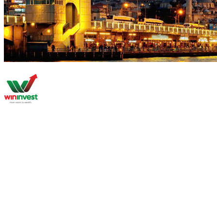
Về Chúng Tôi
Nghiên Cứu Thị Trường
Bất Động Sản Quốc Tế
Quốc Tịch
Thường Trú Nhân
Thành Lập Doanh Nghiệp
Tham Quan Đầu Tư