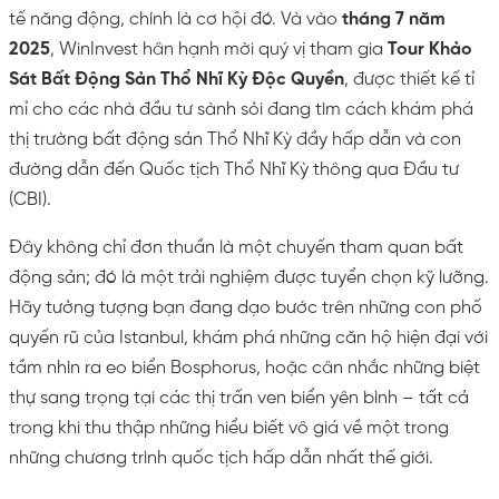
tế năng động, chính là cơ hội đó. Và vào
tháng 7 năm
2025
, WinInvest hân hạnh mời quý vị tham gia
Tour Khảo
Sát Bất Động Sản Thổ Nhĩ Kỳ Độc Quyền
, được thiết kế tỉ
mỉ cho các nhà đầu tư sành sỏi đang tìm cách khám phá
thị trường bất động sản Thổ Nhĩ Kỳ đầy hấp dẫn và con
đường dẫn đến Quốc tịch Thổ Nhĩ Kỳ thông qua Đầu tư
(CBI).
Đây không chỉ đơn thuần là một chuyến tham quan bất
động sản; đó là một trải nghiệm được tuyển chọn kỹ lưỡng.
Hãy tưởng tượng bạn đang dạo bước trên những con phố
quyến rũ của Istanbul, khám phá những căn hộ hiện đại với
tầm nhìn ra eo biển Bosphorus, hoặc cân nhắc những biệt
thự sang trọng tại các thị trấn ven biển yên bình – tất cả
trong khi thu thập những hiểu biết vô giá về một trong
những chương trình quốc tịch hấp dẫn nhất thế giới.