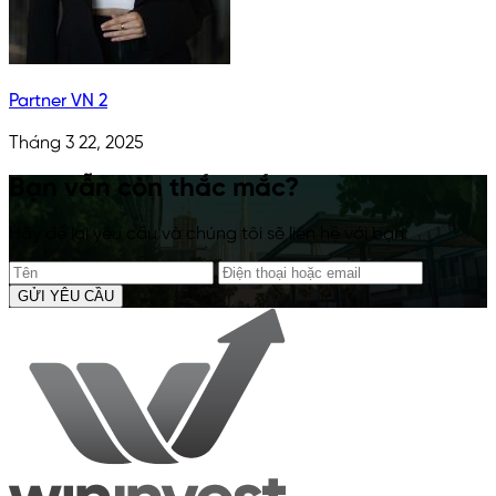
Partner VN 2
Tháng 3 22, 2025
Bạn vẫn còn thắc mắc?
Hãy để lại yêu cầu và chúng tôi sẽ liên hệ với bạn.
GỬI YÊU CẦU