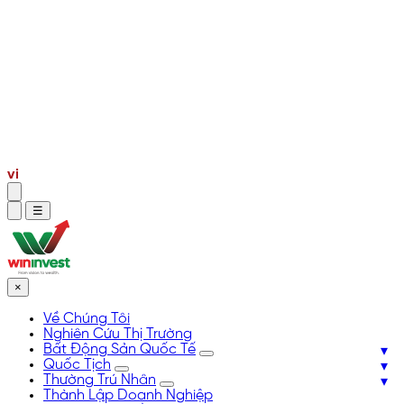
Bất Động Sản Quốc Tế
Quốc Tịch
Thường Trú Nhân
Thành Lập Doanh Nghiệp
Tham Quan Đầu Tư
en
vi
☰
×
Về Chúng Tôi
Nghiên Cứu Thị Trường
Bất Động Sản Quốc Tế
Quốc Tịch
Thường Trú Nhân
Thành Lập Doanh Nghiệp